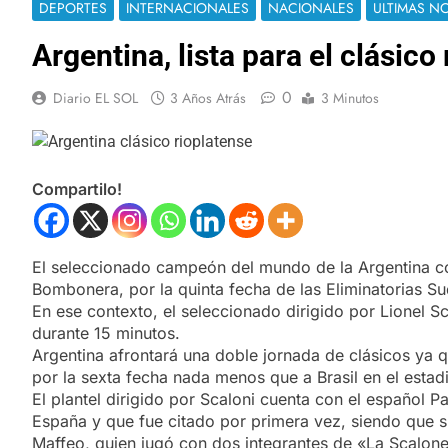
DEPORTES
INTERNACIONALES
NACIONALES
ULTIMAS NO
Argentina, lista para el clásico
0
Diario EL SOL
3 Años Atrás
3 Minutos
Compartilo!
El seleccionado campeón del mundo de la Argentina con
Bombonera, por la quinta fecha de las Eliminatorias S
En ese contexto, el seleccionado dirigido por Lionel S
durante 15 minutos.
Argentina afrontará una doble jornada de clásicos ya q
por la sexta fecha nada menos que a Brasil en el est
El plantel dirigido por Scaloni cuenta con el español
España y que fue citado por primera vez, siendo que s
Maffeo, quien jugó con dos integrantes de «La Scalone