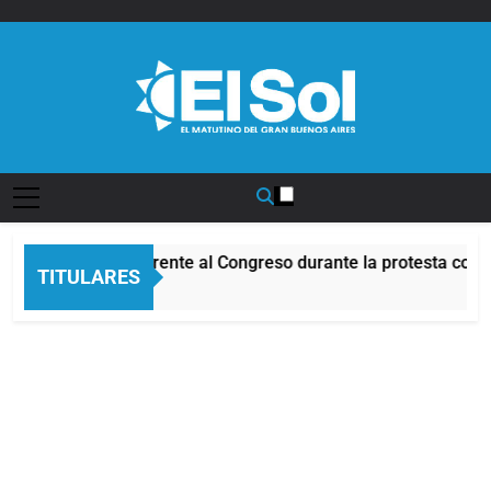
Saltar
al
contenido
Diario EL SOL
Incidentes frente al Congreso durante la protesta contra
TITULARES
2 Horas Atrás