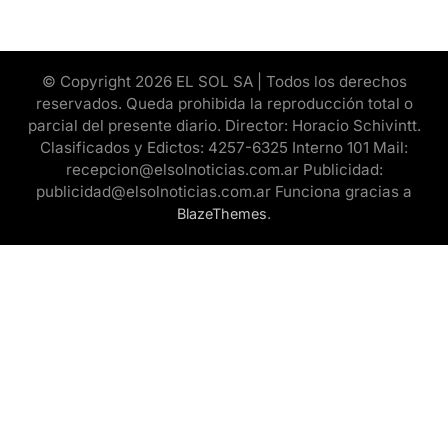
© Copyright 2026 EL SOL SA | Todos los derechos
reservados. Queda prohibida la reproducción total o
parcial del presente diario. Director: Horacio Schivintt.
Clasificados y Edictos: 4257-6325 Interno 101 Mail:
recepcion@elsolnoticias.com.ar Publicidad:
publicidad@elsolnoticias.com.ar Funciona gracias a
.
BlazeThemes