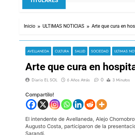
TITULARES
Inicio
ULTIMAS NOTICIAS
Arte que cura en hos
AVELLANEDA
CULTURA
SALUD
SOCIEDAD
ULTIMAS NO
Arte que cura en hospit
0
Diario EL SOL
6 Años Atrás
3 Minutos
Compartilo!
El intendente de Avellaneda, Alejo Chornobro
Augusto Costa, participaron de la presentaci
Sarandí.