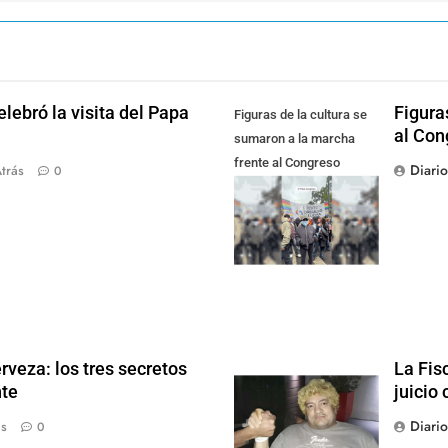
lebró la visita del Papa
Figura
Figuras de la cultura se
al Con
sumaron a la marcha
frente al Congreso
Diari
trás
0
contra la Ley de
Propiedad Privada
rveza: los tres secretos
La Fis
nte
juicio 
Diari
ás
0