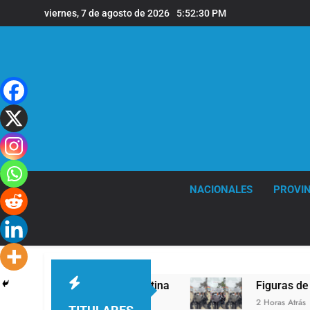
Saltar
viernes, 7 de agosto de 2026
5:52:31 PM
al
contenido
NACIONALES
PROVIN
 León XIV a la Argentina
Figuras de la cultur
2 Horas Atrás