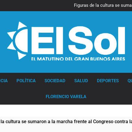
La Diócesis de Quilmes celebr
Figuras de la cultura se suma
Nueva jornada negativa para 
en Wall Street y el
Jorge Macri condenó los d
res
La Diócesis de Quilmes celebr
Figuras de la cultura se suma
Nueva jornada negativa para 
en Wall Street y el
Jorge Macri condenó los d
res
Diario EL SOL
CIA
POLÍTICA
SOCIEDAD
SALUD
DEPORTES
Q
FLORENCIO VARELA
a se sumaron a la marcha frente al Congreso contra la Ley de 