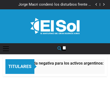
Nueva jornada negativa para los activos argentinos:
Saltar
semana
cayeron las acciones en Wall Street y el riesgo país
Jorge Macri condenó los disturbios frente al
quedó al borde de los 450 puntos
al
Congreso y calificó a los responsables como
Día Internacional de la Cerveza: los tres secretos
«delincuentes anarquistas»
para servirla correctamente
El frío polar se instala en Buenos Aires: mejora el
contenido
tiempo y llegan las temperaturas más bajas de la
Nueva jornada negativa para los activos argentinos:
semana
cayeron las acciones en Wall Street y el riesgo país
Jorge Macri condenó los disturbios frente al
quedó al borde de los 450 puntos
Congreso y calificó a los responsables como
Día Internacional de la Cerveza: los tres secretos
«delincuentes anarquistas»
para servirla correctamente
El frío polar se instala en Buenos Aires: mejora el
tiempo y llegan las temperaturas más bajas de la
semana
Diario EL SOL
Nueva jornada negativa para los activos argentinos: cayer
TITULARES
46 Minutos Atrás