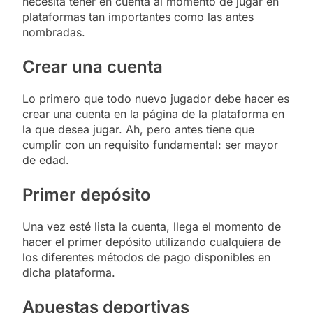
necesita tener en cuenta al momento de jugar en
plataformas tan importantes como las antes
nombradas.
Crear una cuenta
Lo primero que todo nuevo jugador debe hacer es
crear una cuenta en la página de la plataforma en
la que desea jugar. Ah, pero antes tiene que
cumplir con un requisito fundamental: ser mayor
de edad.
Primer depósito
Una vez esté lista la cuenta, llega el momento de
hacer el primer depósito utilizando cualquiera de
los diferentes métodos de pago disponibles en
dicha plataforma.
Apuestas deportivas