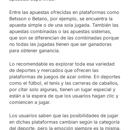
Entre las apuestas ofrecidas en plataformas como
Betsson o Betano, por ejemplo, se encuentra la
apuesta simple o de una sola jugada. También las
apuestas combinadas o las apuestas sistemas,
que son se diferencian de las combinadas porque
no todas las jugadas tienen que ser ganadoras
para obtener ganancia.
Lo recomendable es explorar toda esa variedad
de deportes y mercados que ofrecen las
plataformas de juegos de azar online. En deportes
como el fútbol, el tenis y las carreras de caballos,
por citar solo algunas, tienen un lugar especial y
están a la espera de que los usuarios hagan clic y
comiencen a jugar.
Los usuarios saben que las posibilidades de jugar
en dichas plataformas cambian según la categoría
del deporte, pero la emoción siempre es la misma.