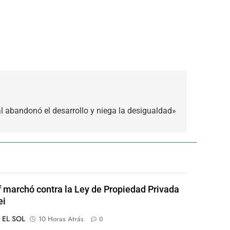
al abandonó el desarrollo y niega la desigualdad»
of marchó contra la Ley de Propiedad Privada
ei
o EL SOL
10 Horas Atrás
0