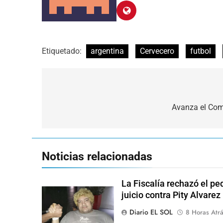
Etiquetado:
argentina
Cervecero
futbol
Navegación
de
Avanza el Comp
entradas
Noticias relacionadas
La Fiscalía rechazó el pe
juicio contra Pity Alvarez
Diario EL SOL
8 Horas Atr