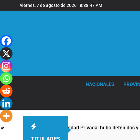
Saltar
viernes, 7 de agosto de 2026
8:38:48 AM
al
contenido
NACIONALES
PROVIN
la Ley de Propiedad Privada: hubo detenidos y enfrentamientos
TITULARES