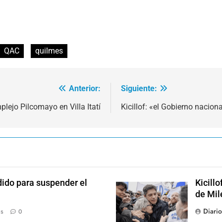
QAC
quilmes
Anterior:
Siguiente:
lejo Pilcomayo en Villa Itatí
Kicillof: «el Gobierno nacion
dido para suspender el
Kicill
de Mil
Diari
ás
0