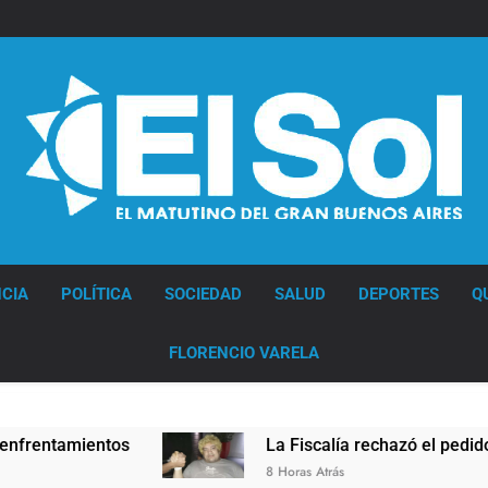
Diario EL SOL
CIA
POLÍTICA
SOCIEDAD
SALUD
DEPORTES
Q
FLORENCIO VARELA
La Fiscalía rechazó el pedido para suspender e
8 Horas Atrás