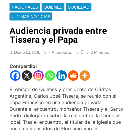
Ley de Propiedad
La Diócesis de
NACIONALES
QUILMES
SOCIEDAD
Privada
Quilmes celebra la
fiesta de San
ULTIMAS NOTICIAS
16 Horas Atrás
Cayetano
La Línea 148 pasó a
Audiencia privada entre
ser operada por La
Central de Vicente
Tissera y el Papa
16 Horas Atrás
López
La Municipalidad de
Quilmes limpió
0
Diario EL SOL
7 Años Atrás
2 Minutos
sumideros y
16 Horas Atrás
desagües en medio
Transporte: un
Compartilo!
de las lluvias
asistente virtual para
consultar
18 Horas Atrás
infracciones en
Una gran
segundos
El obispo de Quilmes y presidente de Cáritas
convocatoria en la
obra teatral «Los
Argentina, Carlos José Tissera, se reunió con el
19 Horas Atrás
Abuelos No Mienten»
papa Francisco en una audiencia privada.
Marcha al Congreso:
Durante el encuentro, monseñor Tissera y el Santo
cortes, desvíos y
operativo de
Padre dialogaron sobre la realidad de la Diócesis
22 Horas Atrás
seguridad por la
local. Tras el encuentro, el titular de la Iglesia que
Tormentas severas y
protesta contra la
nuclea los partidos de Florencio Varela,
fuertes ráfagas de
reforma de la Ley de