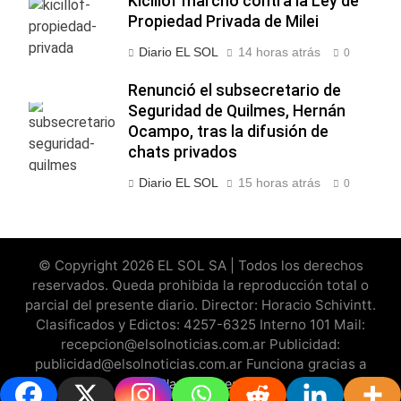
Kicillof marchó contra la Ley de
Propiedad Privada de Milei
Diario EL SOL
14 horas atrás
0
Renunció el subsecretario de
Seguridad de Quilmes, Hernán
Ocampo, tras la difusión de
chats privados
Diario EL SOL
15 horas atrás
0
© Copyright 2026 EL SOL SA | Todos los derechos
reservados. Queda prohibida la reproducción total o
parcial del presente diario. Director: Horacio Schivintt.
Clasificados y Edictos: 4257-6325 Interno 101 Mail:
recepcion@elsolnoticias.com.ar Publicidad:
publicidad@elsolnoticias.com.ar Funciona gracias a
.
BlazeThemes