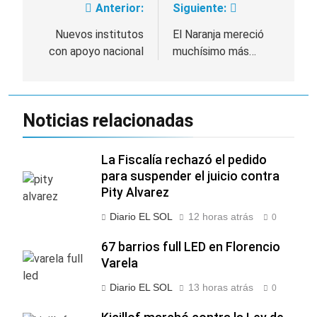
Anterior:
Siguiente:
Navegación
de
Nuevos institutos
El Naranja mereció
con apoyo nacional
muchísimo más…
entradas
Noticias relacionadas
La Fiscalía rechazó el pedido
para suspender el juicio contra
Pity Alvarez
Diario EL SOL
12 horas atrás
0
67 barrios full LED en Florencio
Varela
Diario EL SOL
13 horas atrás
0