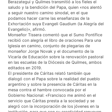
viento: más de 10
Berazategui y Quilmes transmitió a los fieles el
23 Horas Atrás
Tierras
provincias bajo alerta
saludo y la bendición del Papa, quien «nos alentó
Senado debate el
meteorológica
a seguir nuestro camino sinodal, en el que
proyecto sobre
propiedad privada
podamos hacer carne las enseñanzas de la
1 Día Atrás
con foco en los
Exhortación suya Evangeli Gaudium (la Alegría del
Día del Cirujano
desalojos
Evangelio)», afirmó.
Torácico: una
especialidad clave
Monseñor Tissera comentó que el Sumo Pontífice
1 Día Atrás
para el cuidado de la
recibió con alegría el libro de oraciones Para una
Alerta naranja en
salud respiratoria en
Iglesia en camino, conjunto de plegarias de
Quilmes por
el Sanatorio Urquiza
tormentas severas y
monseñor Jorge Novak y el documento de la
1 Día Atrás
fuertes ráfagas de
Vicaría de Educación sobre la renovación pastoral
viento
en las escuelas de la Diócesis de Quilmes, ambos
editados en 2019.
El presidente de Cáritas relató también que
dialogó con el Papa sobre la realidad del pueblo
argentino y sobre la presencia de Cáritas en la
mesa contra el hambre convocada por el
Gobierno Nacional: «Francisco me animó en el
servicio que Cáritas presta a la sociedad y se
alegró con la incorporación de los jóvenes en la
institución, para que con su creatividad renueven