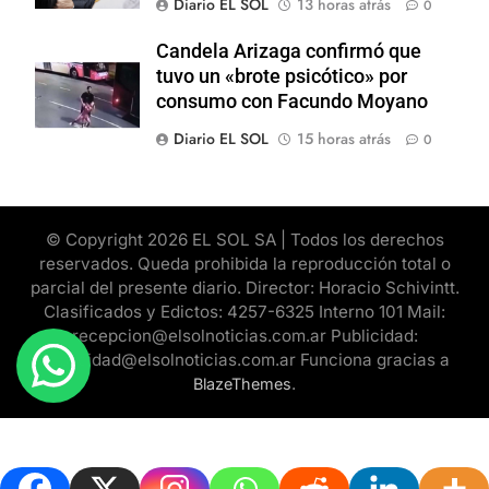
Diario EL SOL
13 horas atrás
0
Candela Arizaga confirmó que
tuvo un «brote psicótico» por
consumo con Facundo Moyano
Diario EL SOL
15 horas atrás
0
© Copyright 2026 EL SOL SA | Todos los derechos
reservados. Queda prohibida la reproducción total o
parcial del presente diario. Director: Horacio Schivintt.
Clasificados y Edictos: 4257-6325 Interno 101 Mail:
recepcion@elsolnoticias.com.ar Publicidad:
publicidad@elsolnoticias.com.ar Funciona gracias a
.
BlazeThemes