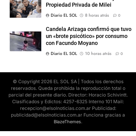
Propiedad Privada de Milei
Diario EL SOL
8 horas atrás
0
Candela Arizaga confirmó que tuvo
un «brote psicótico» por consumo
con Facundo Moyano
Diario EL SOL
10 horas atrás
0
© Copyright 2026 EL SOL SA | Todos los derechos
reservados. Queda prohibida la reproducción total o
parcial del presente diario. Director: Horacio Schivintt.
Clasificados y Edictos: 4257-6325 Interno 101 Mail:
recepcion@elsolnoticias.com.ar Publicidad:
publicidad@elsolnoticias.com.ar Funciona gracias a
.
BlazeThemes