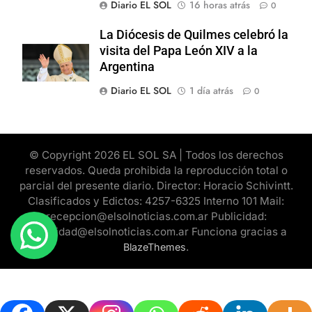
Diario EL SOL
16 horas atrás
0
La Diócesis de Quilmes celebró la
visita del Papa León XIV a la
Argentina
Diario EL SOL
1 día atrás
0
© Copyright 2026 EL SOL SA | Todos los derechos
reservados. Queda prohibida la reproducción total o
parcial del presente diario. Director: Horacio Schivintt.
Clasificados y Edictos: 4257-6325 Interno 101 Mail:
recepcion@elsolnoticias.com.ar Publicidad:
publicidad@elsolnoticias.com.ar Funciona gracias a
.
BlazeThemes