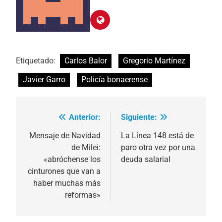
Etiquetado:
Carlos Balor
Gregorio Martínez
Javier Garro
Policía bonaerense
Anterior:
Siguiente:
Navegación
de
Mensaje de Navidad
La Línea 148 está de
de Milei:
paro otra vez por una
entradas
«abróchense los
deuda salarial
cinturones que van a
haber muchas más
reformas»