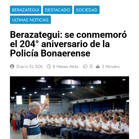
BERAZATEGUI
DESTACADO
SOCIEDAD
ULTIMAS NOTICIAS
Berazategui: se conmemoró
el 204° aniversario de la
Policía Bonaerense
0
Diario EL SOL
8 Meses Atrás
3 Minutos