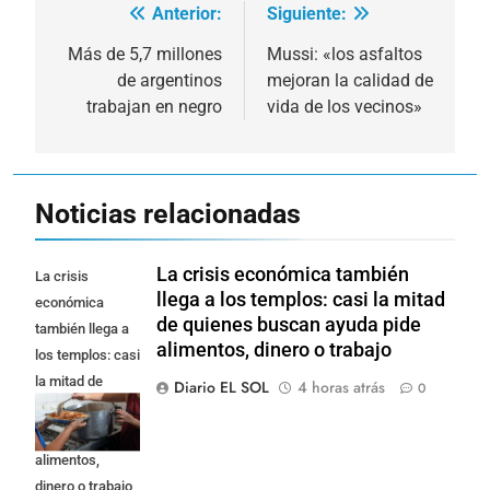
Anterior:
Siguiente:
Navegación
de
Más de 5,7 millones
Mussi: «los asfaltos
de argentinos
mejoran la calidad de
entradas
trabajan en negro
vida de los vecinos»
Noticias relacionadas
La crisis económica también
La crisis
llega a los templos: casi la mitad
económica
de quienes buscan ayuda pide
también llega a
alimentos, dinero o trabajo
los templos: casi
la mitad de
Diario EL SOL
4 horas atrás
0
quienes buscan
ayuda pide
alimentos,
dinero o trabajo