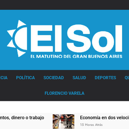
Diario EL SOL
CIA
POLÍTICA
SOCIEDAD
SALUD
DEPORTES
Q
FLORENCIO VARELA
nero o trabajo
Economía en dos velocidades
15 Horas Atrás