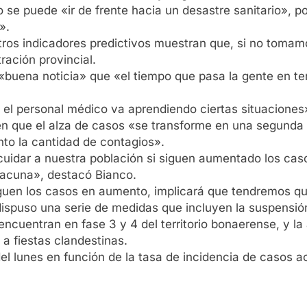
o se puede «ir de frente hacia un desastre sanitario», po
».
ros indicadores predictivos muestran que, si no toma
ración provincial.
uena noticia» que «el tiempo que pasa la gente en tera
 el personal médico va aprendiendo ciertas situaciones
n que el alza de casos «se transforme en una segunda ol
nto la cantidad de contagios».
o cuidar a nuestra población si siguen aumentado los c
 vacuna», destacó Bianco.
 siguen los casos en aumento, implicará que tendremos q
ispuso una serie de medidas que incluyen la suspensión 
ncuentran en fase 3 y 4 del territorio bonaerense, y la 
a fiestas clandestinas.
el lunes en función de la tasa de incidencia de casos a