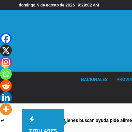
Saltar
domingo, 9 de agosto de 2026
9:29:03 AM
al
contenido
NACIONALES
PROVIN
plos: casi la mitad de quienes buscan ayuda pide alimentos, di
TITULARES