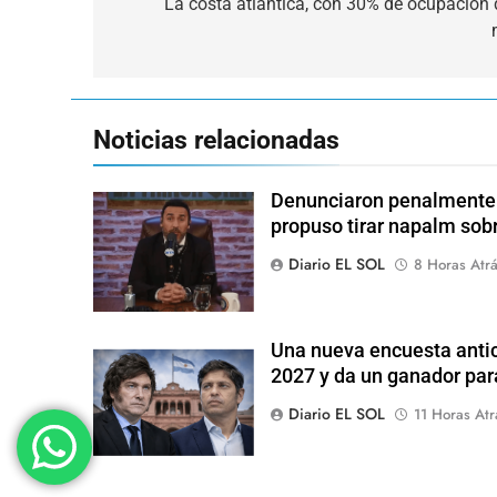
de
La costa atlántica, con 30% de ocupación d
entradas
Noticias relacionadas
Denunciaron penalmente a
propuso tirar napalm sob
Diario EL SOL
8 Horas Atr
Una nueva encuesta antic
2027 y da un ganador para
Diario EL SOL
11 Horas Atr