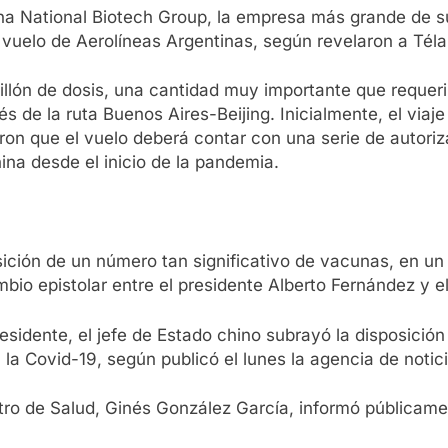
 National Biotech Group, la empresa más grande de su 
n vuelo de Aerolíneas Argentinas, según revelaron a Té
illón de dosis, una cantidad muy importante que requer
s de la ruta Buenos Aires-Beijing. Inicialmente, el via
aron que el vuelo deberá contar con una serie de autoriz
hina desde el inicio de la pandemia.
ición de un número tan significativo de vacunas, en un
mbio epistolar entre el presidente Alberto Fernández y e
presidente, el jefe de Estado chino subrayó la disposició
a Covid-19, según publicó el lunes la agencia de noticia
nistro de Salud, Ginés González García, informó pública