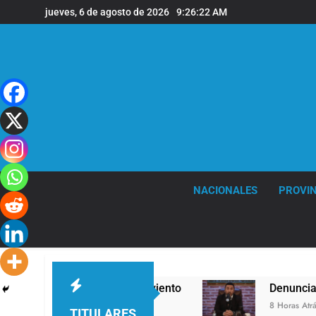
Saltar
jueves, 6 de agosto de 2026
9:26:23 AM
al
contenido
NACIONALES
PROVIN
ertes ráfagas de viento
Denunciaron penalment
8 Horas Atrás
TITULARES