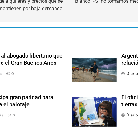
e alquileres y precios que se
Bianco: «Si no tomamos med
mantienen por baja demanda
l abogado libertario que
Argent
re el Gran Buenos Aires
relaci
Diari
ás
0
ipa gran paridad para
El ofic
 el balotaje
tierras
Diari
ás
0