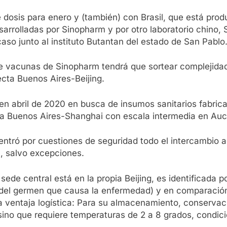
dosis para enero y (también) con Brasil, que está prod
arrolladas por Sinopharm y por otro laboratorio chino, S
aso junto al instituto Butantan del estado de San Pablo
de vacunas de Sinopharm tendrá que sortear complejidade
ecta Buenos Aires-Beijing.
en abril de 2020 en busca de insumos sanitarios fabrica
ruta Buenos Aires-Shanghai con escala intermedia en Au
ntró por cuestiones de seguridad todo el intercambio a
, salvo excepciones.
de central está en la propia Beijing, es identificada po
ta del germen que causa la enfermedad) y en comparació
a ventaja logística: Para su almacenamiento, conservac
 sino que requiere temperaturas de 2 a 8 grados, condic