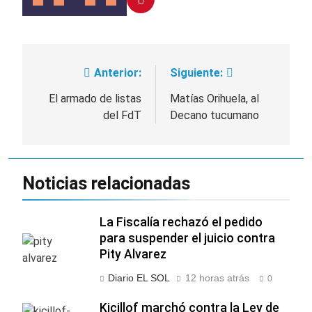
Anterior:
Siguiente:
Navegación
de
El armado de listas
Matías Orihuela, al
del FdT
Decano tucumano
entradas
Noticias relacionadas
La Fiscalía rechazó el pedido
para suspender el juicio contra
Pity Alvarez
Diario EL SOL
12 horas atrás
0
Kicillof marchó contra la Ley de