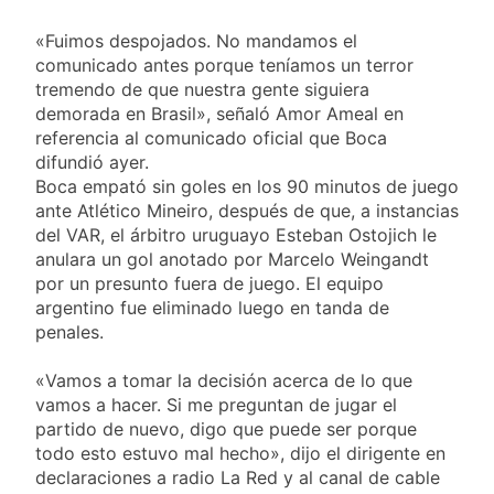
viento: más de 10
23 Horas Atrás
Tierras
provincias bajo alerta
Senado debate el
«Fuimos despojados. No mandamos el
meteorológica
proyecto sobre
comunicado antes porque teníamos un terror
propiedad privada
1 Día Atrás
tremendo de que nuestra gente siguiera
con foco en los
Día del Cirujano
demorada en Brasil», señaló Amor Ameal en
desalojos
Torácico: una
referencia al comunicado oficial que Boca
especialidad clave
1 Día Atrás
difundió ayer.
para el cuidado de la
Alerta naranja en
Boca empató sin goles en los 90 minutos de juego
salud respiratoria en
Quilmes por
ante Atlético Mineiro, después de que, a instancias
el Sanatorio Urquiza
tormentas severas y
1 Día Atrás
del VAR, el árbitro uruguayo Esteban Ostojich le
fuertes ráfagas de
anulara un gol anotado por Marcelo Weingandt
viento
por un presunto fuera de juego. El equipo
argentino fue eliminado luego en tanda de
penales.
«Vamos a tomar la decisión acerca de lo que
vamos a hacer. Si me preguntan de jugar el
partido de nuevo, digo que puede ser porque
todo esto estuvo mal hecho», dijo el dirigente en
declaraciones a radio La Red y al canal de cable