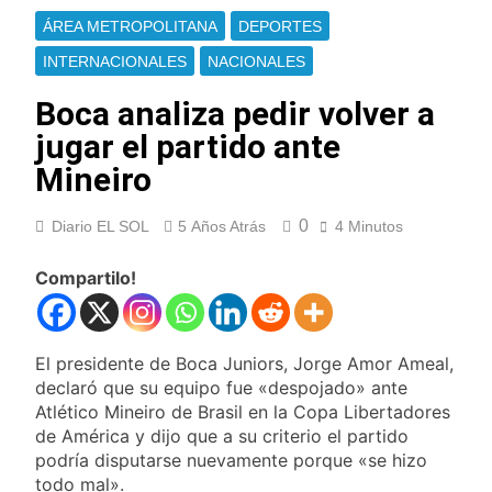
Ley de Propiedad
La Diócesis de
ÁREA METROPOLITANA
DEPORTES
Privada
Quilmes celebra la
fiesta de San
INTERNACIONALES
NACIONALES
16 Horas Atrás
Cayetano
La Línea 148 pasó a
Boca analiza pedir volver a
ser operada por La
Central de Vicente
jugar el partido ante
16 Horas Atrás
López
La Municipalidad de
Mineiro
Quilmes limpió
sumideros y
16 Horas Atrás
0
Diario EL SOL
5 Años Atrás
desagües en medio
4 Minutos
Transporte: un
de las lluvias
asistente virtual para
Compartilo!
consultar
18 Horas Atrás
infracciones en
Una gran
segundos
convocatoria en la
obra teatral «Los
18 Horas Atrás
El presidente de Boca Juniors, Jorge Amor Ameal,
Abuelos No Mienten»
Marcha al Congreso:
declaró que su equipo fue «despojado» ante
cortes, desvíos y
Atlético Mineiro de Brasil en la Copa Libertadores
operativo de
22 Horas Atrás
de América y dijo que a su criterio el partido
seguridad por la
Tormentas severas y
podría disputarse nuevamente porque «se hizo
protesta contra la
fuertes ráfagas de
todo mal».
reforma de la Ley de