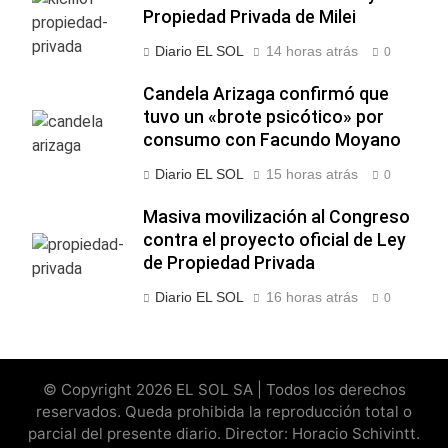
Propiedad Privada de Milei
Diario EL SOL
14 horas atrás
0
Candela Arizaga confirmó que
tuvo un «brote psicótico» por
consumo con Facundo Moyano
Diario EL SOL
15 horas atrás
0
Masiva movilización al Congreso
contra el proyecto oficial de Ley
de Propiedad Privada
Diario EL SOL
16 horas atrás
0
© Copyright 2026 EL SOL SA | Todos los derechos
reservados. Queda prohibida la reproducción total o
parcial del presente diario. Director: Horacio Schivintt.