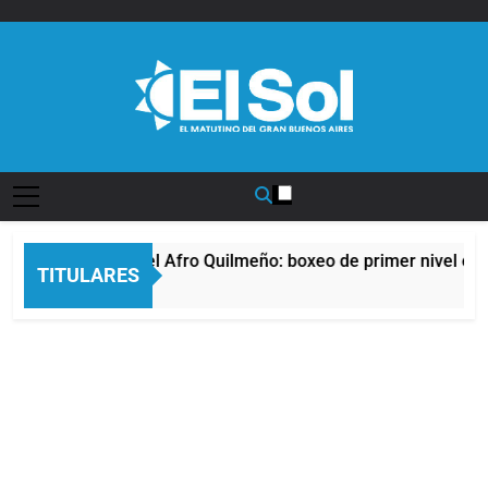
Saltar
al
contenido
Diario EL SOL
La noche del Afro Quilmeño: boxeo de primer nivel en l
TITULARES
10 Horas Atrás