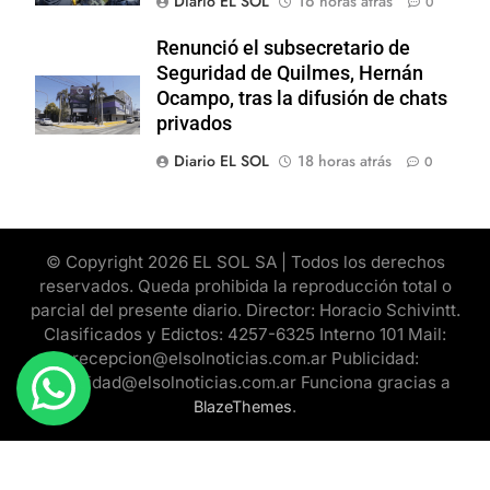
Diario EL SOL
16 horas atrás
0
Renunció el subsecretario de
Seguridad de Quilmes, Hernán
Ocampo, tras la difusión de chats
privados
Diario EL SOL
18 horas atrás
0
© Copyright 2026 EL SOL SA | Todos los derechos
reservados. Queda prohibida la reproducción total o
parcial del presente diario. Director: Horacio Schivintt.
Clasificados y Edictos: 4257-6325 Interno 101 Mail:
recepcion@elsolnoticias.com.ar Publicidad:
publicidad@elsolnoticias.com.ar Funciona gracias a
.
BlazeThemes