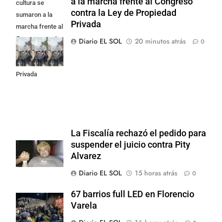
a la marcha frente al Congreso
cultura se
contra la Ley de Propiedad
sumaron a la
Privada
marcha frente al
Congreso contra
Diario EL SOL
20 minutos atrás
0
la Ley de
Propiedad
Privada
La Fiscalía rechazó el pedido para
suspender el juicio contra Pity
Alvarez
Diario EL SOL
15 horas atrás
0
67 barrios full LED en Florencio
Varela