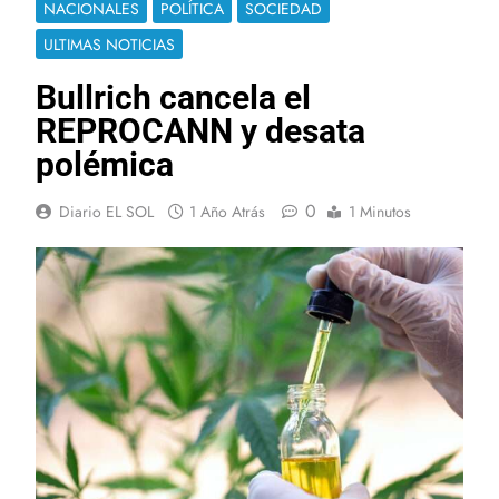
NACIONALES
POLÍTICA
SOCIEDAD
ULTIMAS NOTICIAS
Bullrich cancela el
REPROCANN y desata
polémica
0
Diario EL SOL
1 Año Atrás
1 Minutos