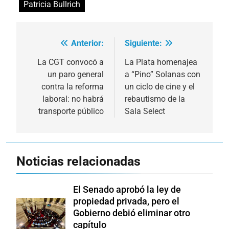
Patricia Bullrich
Anterior:
Siguiente:
Navegación
de
La CGT convocó a
La Plata homenajea
un paro general
a “Pino” Solanas con
entradas
contra la reforma
un ciclo de cine y el
laboral: no habrá
rebautismo de la
transporte público
Sala Select
Noticias relacionadas
El Senado aprobó la ley de
propiedad privada, pero el
Gobierno debió eliminar otro
capítulo