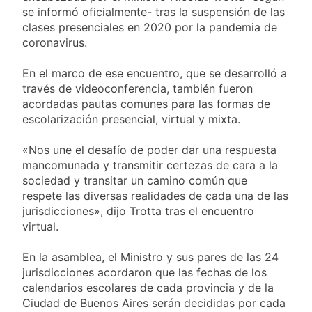
propiedad privada
17 Horas Atrás
se informó oficialmente- tras la suspensión de las
con foco en los
Día del Cirujano
clases presenciales en 2020 por la pandemia de
desalojos
Torácico: una
coronavirus.
especialidad clave
17 Horas Atrás
para el cuidado de la
Alerta naranja en
En el marco de ese encuentro, que se desarrolló a
salud respiratoria en
Quilmes por
través de videoconferencia, también fueron
el Sanatorio Urquiza
tormentas severas y
1 Día Atrás
acordadas pautas comunes para las formas de
fuertes ráfagas de
Denunciaron
escolarización presencial, virtual y mixta.
viento
penalmente al
abogado libertario
1 Día Atrás
«Nos une el desafío de poder dar una respuesta
que propuso tirar
mancomunada y transmitir certezas de cara a la
napalm sobre el Gran
sociedad y transitar un camino común que
Buenos Aires
respete las diversas realidades de cada una de las
jurisdicciones», dijo Trotta tras el encuentro
virtual.
En la asamblea, el Ministro y sus pares de las 24
jurisdicciones acordaron que las fechas de los
calendarios escolares de cada provincia y de la
Ciudad de Buenos Aires serán decididas por cada