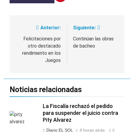
Anterior:
Siguiente:
Navegación
de
Felicitaciones por
Continúan las obras
otro destacado
de bacheo
entradas
rendimiento en los
Juegos
Noticias relacionadas
La Fiscalía rechazó el pedido
para suspender el juicio contra
Pity Alvarez
Diario EL SOL
4 horas atrás
0