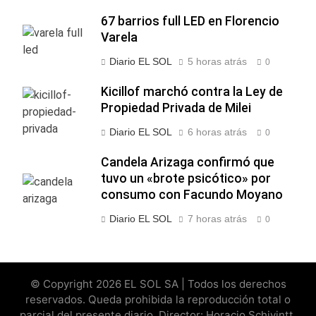
67 barrios full LED en Florencio
Varela
Diario EL SOL
5 horas atrás
0
Kicillof marchó contra la Ley de
Propiedad Privada de Milei
Diario EL SOL
6 horas atrás
0
Candela Arizaga confirmó que
tuvo un «brote psicótico» por
consumo con Facundo Moyano
Diario EL SOL
7 horas atrás
0
© Copyright 2026 EL SOL SA | Todos los derechos
reservados. Queda prohibida la reproducción total o
parcial del presente diario. Director: Horacio Schivintt.