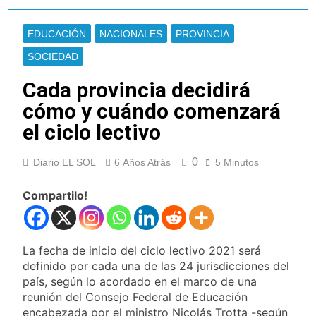
Cayetano
La Línea 148 pasó a
ser operada por La
EDUCACIÓN
NACIONALES
PROVINCIA
Central de Vicente
9 Horas Atrás
López
SOCIEDAD
La Municipalidad de
Quilmes limpió
Cada provincia decidirá
sumideros y
9 Horas Atrás
desagües en medio
cómo y cuándo comenzará
Transporte: un
de las lluvias
asistente virtual para
el ciclo lectivo
consultar
10 Horas Atrás
infracciones en
Una gran
segundos
0
Diario EL SOL
6 Años Atrás
5 Minutos
convocatoria en la
obra teatral «Los
11 Horas Atrás
Abuelos No Mienten»
Compartilo!
Marcha al Congreso:
cortes, desvíos y
operativo de
14 Horas Atrás
seguridad por la
Tormentas severas y
La fecha de inicio del ciclo lectivo 2021 será
protesta contra la
fuertes ráfagas de
definido por cada una de las 24 jurisdicciones del
reforma de la Ley de
viento: más de 10
15 Horas Atrás
Tierras
país, según lo acordado en el marco de una
provincias bajo alerta
Senado debate el
reunión del Consejo Federal de Educación
meteorológica
proyecto sobre
encabezada por el ministro Nicolás Trotta -según