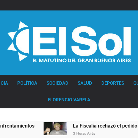
Diario EL SOL
CIA
POLÍTICA
SOCIEDAD
SALUD
DEPORTES
Q
FLORENCIO VARELA
ientos
La Fiscalía rechazó el pedido para susp
3 Horas Atrás