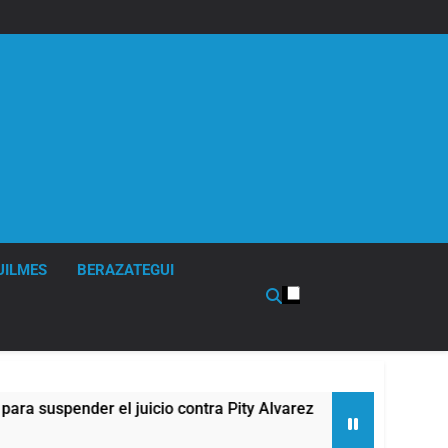
UILMES
BERAZATEGUI
ender el juicio contra Pity Alvarez
67 barrios 
4 Horas Atrás