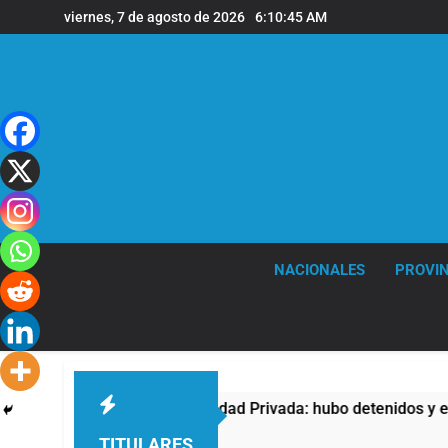
Saltar
viernes, 7 de agosto de 2026
6:10:46 AM
al
contenido
NACIONALES
PROVIN
ontra la Ley de Propiedad Privada: hubo detenidos y enfrentam
TITULARES