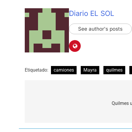
Diario EL SOL
See author's posts
Etiquetado:
camiones
Mayra
quilmes
Navegación
de
Quilmes u
entradas