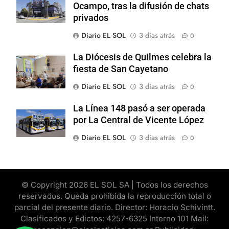
Ocampo, tras la difusión de chats
privados
Diario EL SOL
3 días atrás
0
La Diócesis de Quilmes celebra la
fiesta de San Cayetano
Diario EL SOL
3 días atrás
0
La Línea 148 pasó a ser operada
por La Central de Vicente López
Diario EL SOL
3 días atrás
0
© Copyright 2026 EL SOL SA | Todos los derechos
reservados. Queda prohibida la reproducción total o
parcial del presente diario. Director: Horacio Schivintt.
Clasificados y Edictos: 4257-6325 Interno 101 Mail: