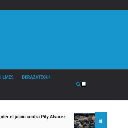
UILMES
BERAZATEGUI
ity Alvarez
67 barrios full LED en Florencio Va
10 Horas Atrás