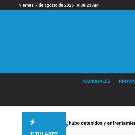
Saltar
viernes, 7 de agosto de 2026
9:38:24 AM
al
contenido
NACIONALES
PROVIN
ad Privada: hubo detenidos y enfrentamientos
9
TITULARES