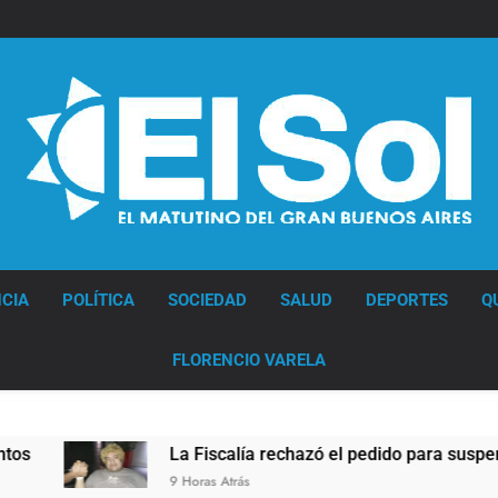
Diario EL SOL
CIA
POLÍTICA
SOCIEDAD
SALUD
DEPORTES
Q
FLORENCIO VARELA
La Fiscalía rechazó el pedido para suspender el juicio contra P
 Horas Atrás