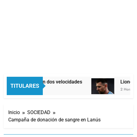
Economía en dos velocidades
Lionel M
TITULARES
1 Hora Atrás
2 Horas Atr
Inicio
SOCIEDAD
Campaña de donación de sangre en Lanús