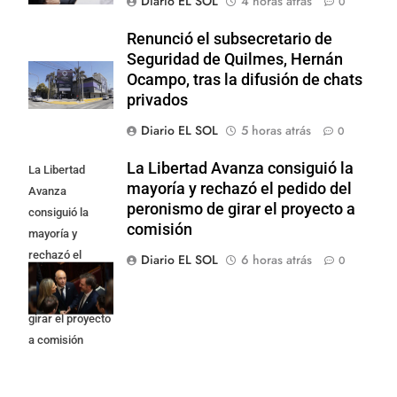
Diario EL SOL
4 horas atrás
0
Renunció el subsecretario de
Seguridad de Quilmes, Hernán
Ocampo, tras la difusión de chats
privados
Diario EL SOL
5 horas atrás
0
La Libertad Avanza consiguió la
La Libertad
mayoría y rechazó el pedido del
Avanza
peronismo de girar el proyecto a
consiguió la
comisión
mayoría y
rechazó el
Diario EL SOL
6 horas atrás
0
pedido del
peronismo de
girar el proyecto
a comisión