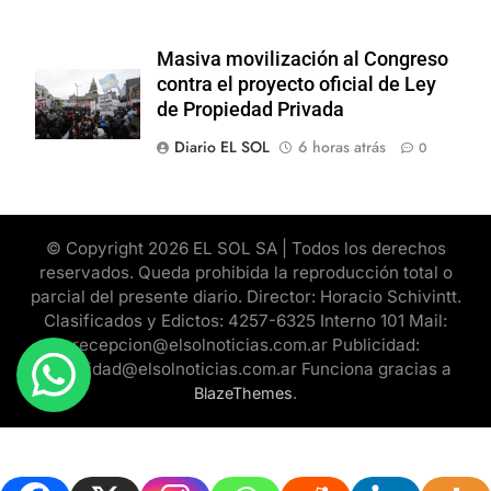
Masiva movilización al Congreso
contra el proyecto oficial de Ley
de Propiedad Privada
Diario EL SOL
6 horas atrás
0
© Copyright 2026 EL SOL SA | Todos los derechos
reservados. Queda prohibida la reproducción total o
parcial del presente diario. Director: Horacio Schivintt.
Clasificados y Edictos: 4257-6325 Interno 101 Mail:
recepcion@elsolnoticias.com.ar Publicidad:
publicidad@elsolnoticias.com.ar Funciona gracias a
.
BlazeThemes