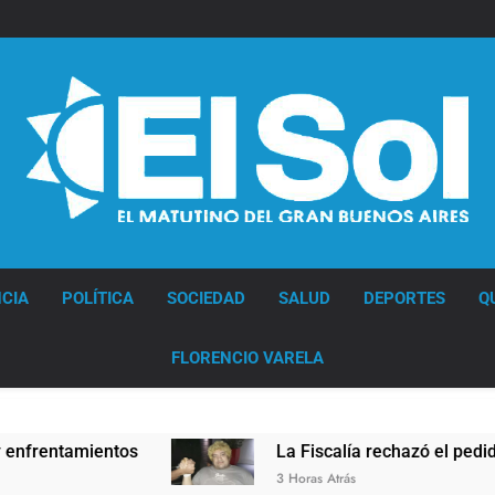
Diario EL SOL
CIA
POLÍTICA
SOCIEDAD
SALUD
DEPORTES
Q
FLORENCIO VARELA
ntamientos
La Fiscalía rechazó el pedido para 
3 Horas Atrás