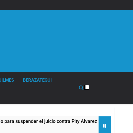
UILMES
BERAZATEGUI
suspender el juicio contra Pity Alvarez
67 barr
4 Horas A