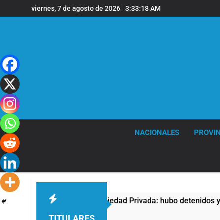
Saltar
viernes, 7 de agosto de 2026
3:33:19 AM
al
contenido
NACIONALES
PROVIN
ta contra la Ley de Propiedad Privada: hubo detenidos y enfre
TITULARES