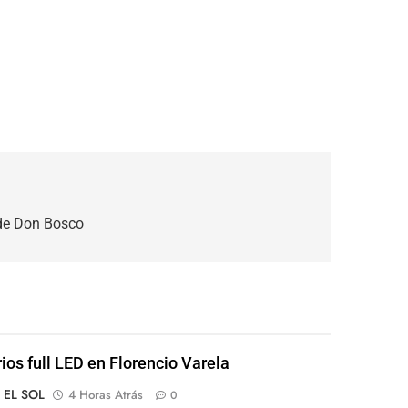
 de Don Bosco
rios full LED en Florencio Varela
o EL SOL
4 Horas Atrás
0