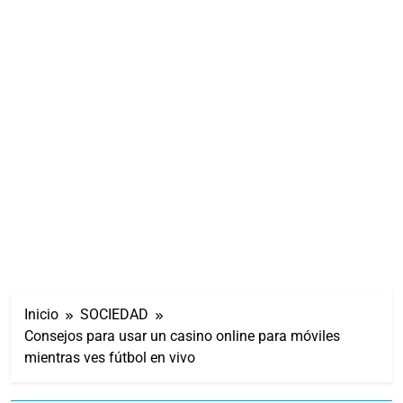
Inicio
SOCIEDAD
Consejos para usar un casino online para móviles
mientras ves fútbol en vivo