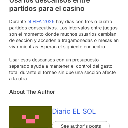
Usa los descansos entre
partidos para el casino
Durante
el FIFA 2026
hay días con tres o cuatro
partidos consecutivos. Los intervalos entre juegos
son el momento donde muchos usuarios cambian
de sección y acceden a tragamonedas o mesas en
vivo mientras esperan el siguiente encuentro.
Usar esos descansos con un presupuesto
separado ayuda a mantener el control del gasto
total durante el torneo sin que una sección afecte
a la otra.
About The Author
Diario EL SOL
See author's posts