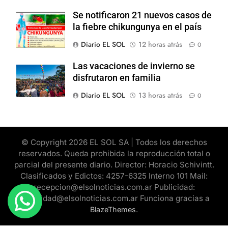
Se notificaron 21 nuevos casos de
la fiebre chikungunya en el país
Diario EL SOL
12 horas atrás
0
Las vacaciones de invierno se
disfrutaron en familia
Diario EL SOL
13 horas atrás
0
© Copyright 2026 EL SOL SA | Todos los derechos
reservados. Queda prohibida la reproducción total o
parcial del presente diario. Director: Horacio Schivintt.
Clasificados y Edictos: 4257-6325 Interno 101 Mail:
recepcion@elsolnoticias.com.ar Publicidad:
publicidad@elsolnoticias.com.ar Funciona gracias a
.
BlazeThemes