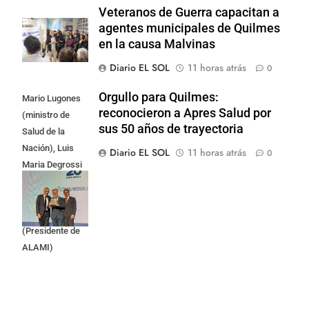
Veteranos de Guerra capacitan a
agentes municipales de Quilmes
en la causa Malvinas
Diario EL SOL
11 horas atrás
0
Orgullo para Quilmes:
Mario Lugones
reconocieron a Apres Salud por
(ministro de
sus 50 años de trayectoria
Salud de la
Nación), Luis
Diario EL SOL
11 horas atrás
0
Maria Degrossi
(Presidente de
Apres Salud) y
Cristian Mazza
(Presidente de
ALAMI)