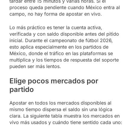
tardar entre 15 minutos y varias horas. Si el
proceso queda pendiente cuando México entra al
campo, no hay forma de apostar en vivo.
Lo más práctico es tener la cuenta activa,
verificada y con saldo disponible antes del pitido
inicial. Durante el campeonato de fútbol 2026,
esto aplica especialmente en los partidos de
México, donde el tráfico en las plataformas se
multiplica y los tiempos de respuesta del soporte
pueden ser más lentos.
Elige pocos mercados por
partido
Apostar en todos los mercados disponibles al
mismo tiempo dispersa el saldo sin una lógica
clara. La siguiente tabla muestra los mercados en
vivo más usados y cuándo tiene sentido cada uno: