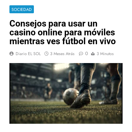
SOCIEDAD
Consejos para usar un
casino online para móviles
mientras ves fútbol en vivo
0
Diario EL SOL
3 Meses Atrás
3 Minutos