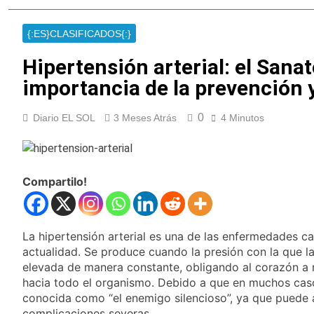
Berazategui y
Se notificaron 21
Quilmes
nuevos casos de la
{:ES}CLASIFICADOS{:}
fiebre chikungunya en
11 Horas Atrás
el país
Las vacaciones de
Hipertensión arterial: el Sanat
invierno se
importancia de la prevención 
disfrutaron en
13 Horas Atrás
familia
Berazategui será
0
Diario EL SOL
3 Meses Atrás
sede del Festival de
4 Minutos
Cine de la India 2026
14 Horas Atrás
con entrada libre y
Vozinha fue
gratuita
presentado como
nuevo refuerzo de
Compartilo!
15 Horas Atrás
Colo Colo y promete
Los bonos y ADR
dar pelea por el arco
argentinos cerraron
en baja y el riesgo
16 Horas Atrás
La hipertensión arterial es una de las enfermedades ca
país volvió a subir
Argentina respondió
actualidad. Se produce cuando la presión con la que la
a Brasil tras la rebaja
elevada de manera constante, obligando al corazón a 
diplomática y
17 Horas Atrás
hacia todo el organismo. Debido a que en muchos caso
atribuyó la medida a
Cómo estará el clima
conocida como “el enemigo silencioso”, ya que puede 
diferencias
en Buenos Aires este
ideológicas
complicaciones severas.