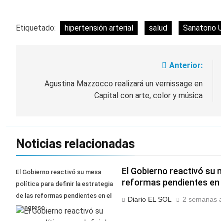
Etiquetado:
hipertensión arterial
salud
Sanatorio 
Anterior:
Navegación
de
Agustina Mazzocco realizará un vernissage en
Capital con arte, color y música
entradas
Noticias relacionadas
El Gobierno reactivó su m
El Gobierno reactivó su mesa
reformas pendientes en
política para definir la estrategia
de las reformas pendientes en el
Diario EL SOL
2 semanas a
Congreso