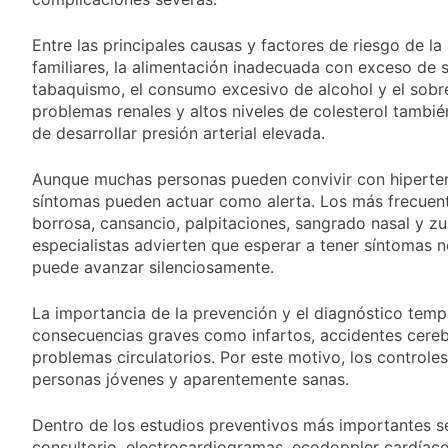
miércoles 5 de
18 Horas Atrás
agosto: vuelve el frío
Confirmaron la visita
polar al AMBA
Entre las principales causas y factores de riesgo de l
del papa León XIV a la
familiares, la alimentación inadecuada con exceso de sa
Argentina
18 Horas Atrás
tabaquismo, el consumo excesivo de alcohol y el sob
Quilmes recibe a
problemas renales y altos niveles de colesterol tambi
Gimnasia de Jujuy con
de desarrollar presión arterial elevada.
la necesidad de volver
18 Horas Atrás
al triunfo
Caso Loan: crecen
Aunque muchas personas pueden convivir con hipertens
las críticas al fiscal
síntomas pueden actuar como alerta. Los más frecuent
por presuntas
1 Día Atrás
contradicciones en la
borrosa, cansancio, palpitaciones, sangrado nasal y z
investigación
especialistas advierten que esperar a tener síntomas 
puede avanzar silenciosamente.
La importancia de la prevención y el diagnóstico temp
consecuencias graves como infartos, accidentes cerebr
problemas circulatorios. Por este motivo, los controle
personas jóvenes y aparentemente sanas.
Dentro de los estudios preventivos más importantes se 
consultorio, electrocardiogramas, ecodoppler cardíaco