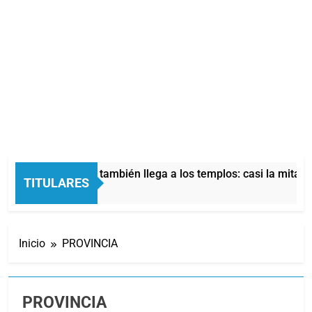
sis económica también llega a los templos: casi la mitad de qu
TITULARES
 Atrás
Inicio
PROVINCIA
PROVINCIA