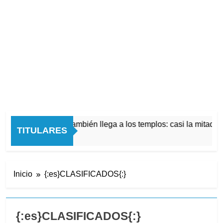
is económica también llega a los templos: casi la mitad de quie
TITULARES
Atrás
Inicio
{:es}CLASIFICADOS{:}
{:es}CLASIFICADOS{:}