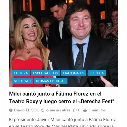
CULTURA
ESPECTÁCULOS
NACIONALES
POLÍTICA
SOCIEDAD
ULTIMAS NOTICIAS
Milei cantó junto a Fátima Florez en el
Teatro Roxy y luego cerro el «Derecha Fest”
Diario EL SOL
6 meses atrás
0
1 minutos
El presidente Javier Milei cantó junto a Fátima Florez
en el Teatro Roxy de Mar del Plata, ubicado sobre la