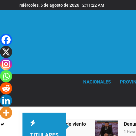
Saltar
miércoles, 5 de agosto de 2026
2:11:23 AM
al
contenido
NACIONALES
PROVIN
ras y fuertes ráfagas de viento
Denunciaron p
1 Hora Atrás
TITULARES