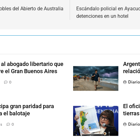
les del Abierto de Australia
Escándalo policial en Ayacuc
detenciones en un hotel
l abogado libertario que
Argent
re el Gran Buenos Aires
relaci
Diari
0
ipa gran paridad para
El ofic
 el balotaje
tierras
Diari
ás
0