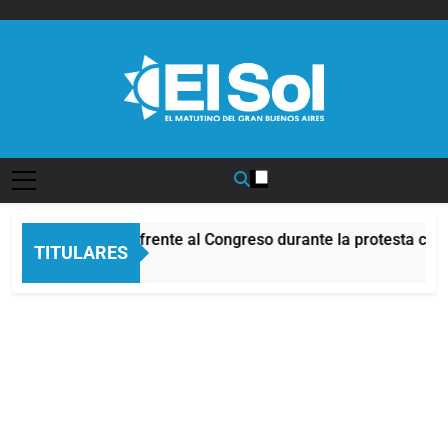
Saltar
al
contenido
Diario EL SOL
Incidentes frente al Congreso durante la protesta cont
TITULARES
4 Horas Atrás