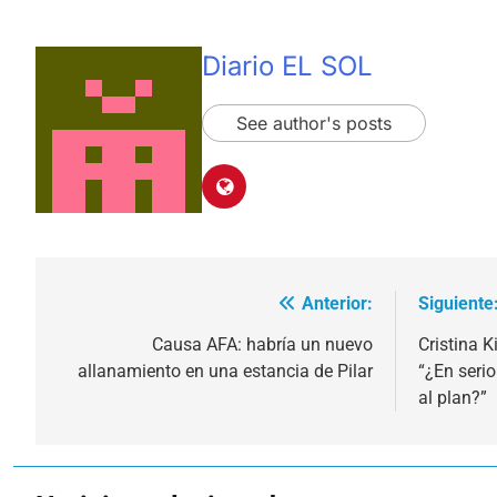
Diario EL SOL
See author's posts
Anterior:
Siguiente
Navegación
de
Causa AFA: habría un nuevo
Cristina 
allanamiento en una estancia de Pilar
“¿En seri
entradas
al plan?”