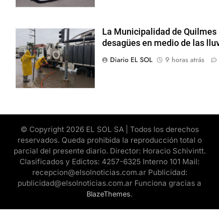
La Municipalidad de Quilmes 
desagües en medio de las llu
Diario EL SOL
9 horas atrás
© Copyright 2026 EL SOL SA | Todos los derechos
reservados. Queda prohibida la reproducción total o
parcial del presente diario. Director: Horacio Schivintt.
Clasificados y Edictos: 4257-6325 Interno 101 Mail:
recepcion@elsolnoticias.com.ar Publicidad:
publicidad@elsolnoticias.com.ar Funciona gracias a
.
BlazeThemes