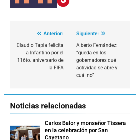
Anterior:
Siguiente:
Navegación
de
Claudio Tapia felicita
Alberto Fernández:
a Infantino por el
“queda en los
entradas
116to. aniversario de
gobernadores qué
la FIFA
actividad se abre y
cuál no”
Noticias relacionadas
Carlos Balor y monseñor Tissera
en la celebración por San
Cayetano