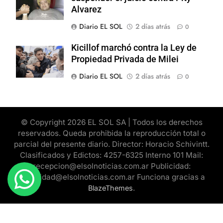
Alvarez
Diario EL SOL
2 días atrás
0
Kicillof marchó contra la Ley de
Propiedad Privada de Milei
Diario EL SOL
2 días atrás
0
© Copyright 2026 EL SOL SA | Todos los derechos
reservados. Queda prohibida la reproducción total o
parcial del presente diario. Director: Horacio Schivintt.
Clasificados y Edictos: 4257-6325 Interno 101 Mail:
recepcion@elsolnoticias.com.ar Publicidad:
publicidad@elsolnoticias.com.ar Funciona gracias a
.
BlazeThemes