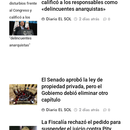
calificó a los responsables como
disturbios frente
«delincuentes anarquistas»
al Congreso y
calificó a los
Diario EL SOL
2 días atrás
0
responsables
como
"delincuentes
anarquistas"
El Senado aprobó la ley de
propiedad privada, pero el
Gobierno debió eliminar otro
capítulo
Diario EL SOL
2 días atrás
0
La Fiscalía rechazó el pedido para
suspender el juicio contra Pity