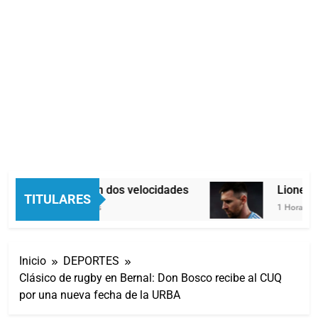
Economía en dos velocidades
Lionel Me
TITULARES
29 Minutos Atrás
1 Hora Atrás
Inicio
DEPORTES
Clásico de rugby en Bernal: Don Bosco recibe al CUQ
por una nueva fecha de la URBA