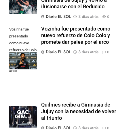
ilusionarse con el Reducido
Diario EL SOL
3 días atrás
0
Vozinha fue presentado como
Vozinha fue
nuevo refuerzo de Colo Colo y
presentado
promete dar pelea por el arco
como nuevo
refuerzo de Colo
Diario EL SOL
3 días atrás
0
Colo y promete
dar pelea por el
arco
Quilmes recibe a Gimnasia de
Jujuy con la necesidad de volver
al triunfo
Diario EL SOL
3 días atrás
0