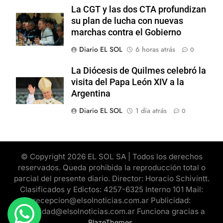
La CGT y las dos CTA profundizan
su plan de lucha con nuevas
marchas contra el Gobierno
Diario EL SOL
6 horas atrás
0
La Diócesis de Quilmes celebró la
visita del Papa León XIV a la
Argentina
Diario EL SOL
1 día atrás
0
© Copyright 2026 EL SOL SA | Todos los derechos
reservados. Queda prohibida la reproducción total o
parcial del presente diario. Director: Horacio Schivintt.
Clasificados y Edictos: 4257-6325 Interno 101 Mail:
recepcion@elsolnoticias.com.ar Publicidad:
publicidad@elsolnoticias.com.ar Funciona gracias a
.
BlazeThemes