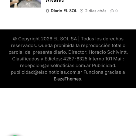
Alvarez
Diario EL SOL
2 días atrás
0
© Copyright 2026 EL SOL SA | Todos los derechos
reservados. Queda prohibida la reproducción total o
parcial del presente diario. Director: Horacio Schivintt.
Clasificados y Edictos: 4257-6325 Interno 101 Mail:
recepcion@elsolnoticias.com.ar Publicidad:
publicidad@elsolnoticias.com.ar Funciona gracias a
.
BlazeThemes