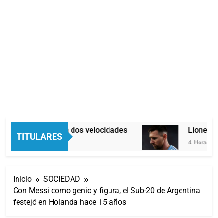
Economía en dos velocidades
Lionel Mes
TITULARES
4 Horas Atrás
4 Horas Atrás
Inicio
SOCIEDAD
Con Messi como genio y figura, el Sub-20 de Argentina
festejó en Holanda hace 15 años