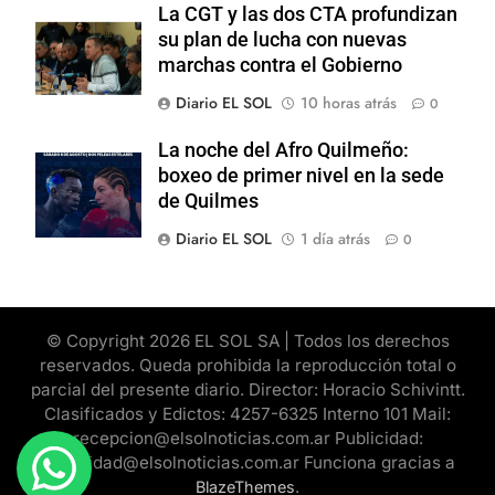
La CGT y las dos CTA profundizan
su plan de lucha con nuevas
marchas contra el Gobierno
Diario EL SOL
10 horas atrás
0
La noche del Afro Quilmeño:
boxeo de primer nivel en la sede
de Quilmes
Diario EL SOL
1 día atrás
0
© Copyright 2026 EL SOL SA | Todos los derechos
reservados. Queda prohibida la reproducción total o
parcial del presente diario. Director: Horacio Schivintt.
Clasificados y Edictos: 4257-6325 Interno 101 Mail:
recepcion@elsolnoticias.com.ar Publicidad:
publicidad@elsolnoticias.com.ar Funciona gracias a
.
BlazeThemes