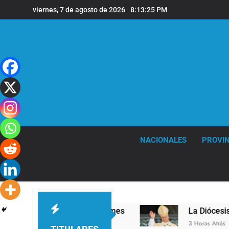
Saltar
viernes, 7 de agosto de 2026
8:13:26 PM
al
contenido
NACIONALES
PROVIN
nivel en la sede de Quilmes
La Diócesis de Qu
3 Horas Atrás