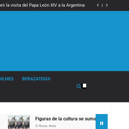
boxeo de primer nivel en la sede de Quilmes
ó la visita del Papa León XIV a la Argentina
ron a la marcha frente al Congreso contra la
Ley de Propiedad Privada
los activos argentinos: cayeron las acciones
 riesgo país quedó al borde de los 450 puntos
boxeo de primer nivel en la sede de Quilmes
ó la visita del Papa León XIV a la Argentina
ron a la marcha frente al Congreso contra la
Ley de Propiedad Privada
los activos argentinos: cayeron las acciones
 riesgo país quedó al borde de los 450 puntos
UILMES
BERAZATEGUI
Figuras de la cultura se sumaron a la marcha frente
5 Horas Atrás