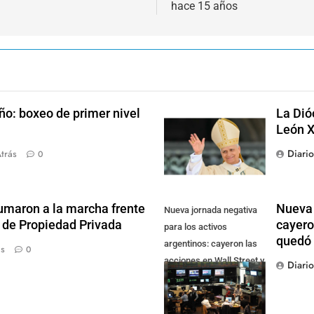
hace 15 años
ño: boxeo de primer nivel
La Dió
León X
Diari
trás
0
sumaron a la marcha frente
Nueva 
Nueva jornada negativa
y de Propiedad Privada
cayero
para los activos
quedó 
argentinos: cayeron las
ás
0
acciones en Wall Street y
Diari
el riesgo país quedó al
borde de los 450 punt