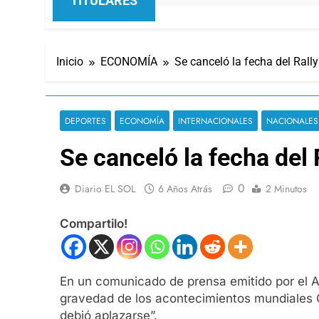
TITULARES
Inicio
ECONOMÍA
Se canceló la fecha del Rall
DEPORTES
ECONOMÍA
INTERNACIONALES
NACIONALES
Se canceló la fecha del 
0
Diario EL SOL
6 Años Atrás
2 Minutos
Compartilo!
En un comunicado de prensa emitido por el A
gravedad de los acontecimientos mundiales Co
debió aplazarse”.