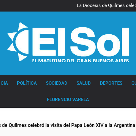
La noche del Afro Quilmeño: 
La Diócesis de Quilmes celebr
Figuras de la cultura se suma
Nueva jornada negativa para 
en Wall Street y el
La noche del Afro Quilmeño: 
La Diócesis de Quilmes celebr
Figuras de la cultura se suma
Nueva jornada negativa para 
en Wall Street y el
Diario EL SOL
CIA
POLÍTICA
SOCIEDAD
SALUD
DEPORTES
Q
FLORENCIO VARELA
ilmes celebró la visita del Papa León XIV a la Argentina