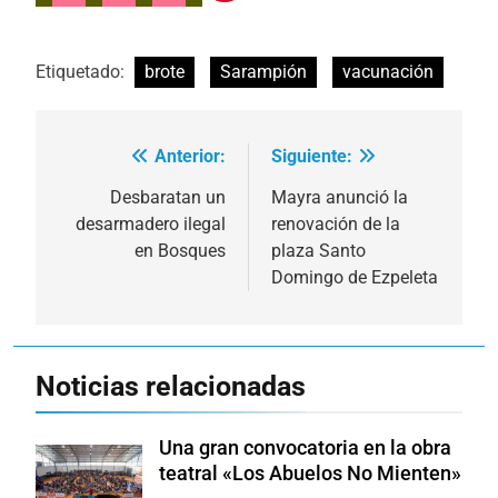
Etiquetado:
brote
Sarampión
vacunación
Anterior:
Siguiente:
Navegación
de
Desbaratan un
Mayra anunció la
desarmadero ilegal
renovación de la
entradas
en Bosques
plaza Santo
Domingo de Ezpeleta
Noticias relacionadas
Una gran convocatoria en la obra
teatral «Los Abuelos No Mienten»