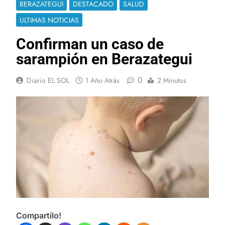
BERAZATEGUI
DESTACADO
SALUD
ULTIMAS NOTICIAS
Confirman un caso de
sarampión en Berazategui
0
Diario EL SOL
1 Año Atrás
2 Minutos
Compartilo!