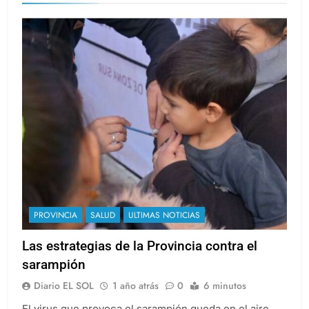
PROVINCIA
SALUD
ULTIMAS NOTICIAS
Las estrategias de la Provincia contra el
sarampión
Diario EL SOL
1 año atrás
0
6 minutos
El virus que provoca el sarampión queda en el aire