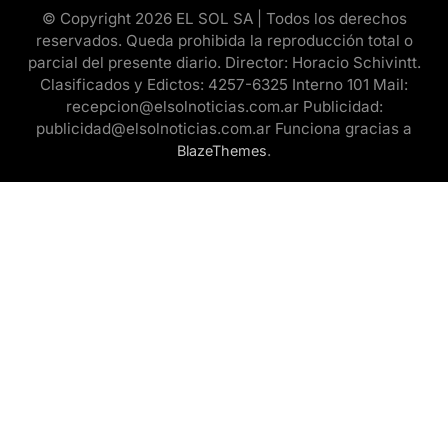
© Copyright 2026 EL SOL SA | Todos los derechos
reservados. Queda prohibida la reproducción total o
parcial del presente diario. Director: Horacio Schivintt.
Clasificados y Edictos: 4257-6325 Interno 101 Mail:
recepcion@elsolnoticias.com.ar Publicidad:
publicidad@elsolnoticias.com.ar Funciona gracias a
.
BlazeThemes