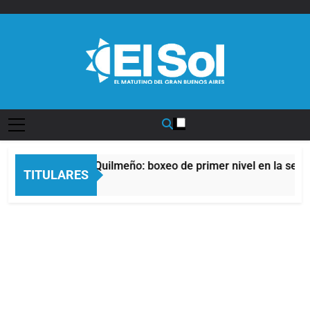
Saltar
al
contenido
Diario EL SOL
noche del Afro Quilmeño: boxeo de primer nivel en la sede de 
TITULARES
ras Atrás