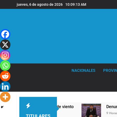
Saltar
jueves, 6 de agosto de 2026
10:09:14 AM
al
contenido
NACIONALES
PROVIN
as y fuertes ráfagas de viento
Denunciaron p
9 Horas Atrás
TITULARES