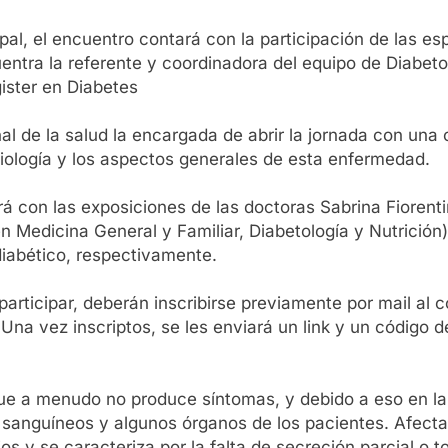
al, el encuentro contará con la participación de las es
entra la referente y coordinadora del equipo de Diabet
gister en Diabetes
l de la salud la encargada de abrir la jornada con una 
iología y los aspectos generales de esta enfermedad.
rá con las exposiciones de las doctoras Sabrina Fiorenti
 en Medicina General y Familiar, Diabetología y Nutrición
e diabético, respectivamente.
rticipar, deberán inscribirse previamente por mail al c
a vez inscriptos, se les enviará un link y un código d
ue a menudo no produce síntomas, y debido a eso en la
sanguíneos y algunos órganos de los pacientes. Afecta
os y se caracteriza por la falta de secreción parcial o t