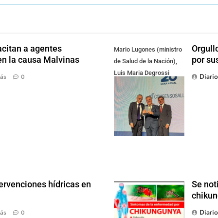
citan a agentes
Orgull
Mario Lugones (ministro
en la causa Malvinas
por su
de Salud de la Nación),
Luis Maria Degrossi
Diari
ás
0
(Presidente de Apres
Salud) y Cristian Mazza
(Presidente de ALAMI)
ervenciones hídricas en
Se not
chikun
Diari
ás
0