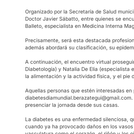
Organizado por la Secretaría de Salud municip
Doctor Javier Sábatto, entre quienes se encu
Balleto, especialista en Medicina Interna Ma
Precisamente, será esta destacada profesiona
además abordará su clasificación, su epidem
A continuación, el encuentro virtual prosegui
Diabetología) y Natalia De Elia (especialista
la alimentación y la actividad física, y el pi
Aquellas personas que estén interesadas en pa
diabetesdiamundial.berazategui@gmail.com. Un
presenciar la jornada desde sus casas.
La diabetes es una enfermedad silenciosa, q
cuando ya ha provocado daños en los vasos 
vasculatura como el corazón, el riñón y los oj