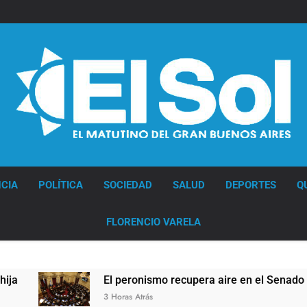
Diario EL SOL
CIA
POLÍTICA
SOCIEDAD
SALUD
DEPORTES
Q
FLORENCIO VARELA
El peronismo recupera aire en el Senado frente a l
3 Horas Atrás