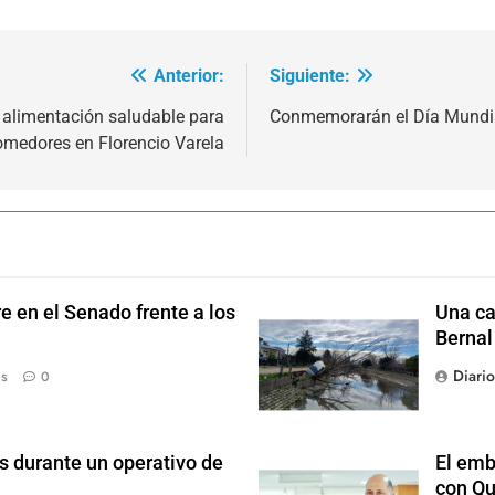
Anterior:
Siguiente:
n alimentación saludable para
Conmemorarán el Día Mundia
omedores en Florencio Varela
e en el Senado frente a los
Una ca
Bernal
Diari
ás
0
s durante un operativo de
El emb
con Qu