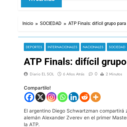
Inicio
SOCIEDAD
ATP Finals: difícil grupo para
DEPORTES
INTERNACIONALES
NACIONALES
SOCIEDAD
ATP Finals: difícil grup
0
Diario EL SOL
6 Años Atrás
2 Minutos
Compartilo!
El argentino Diego Schwartzman compartirá z
alemán Alexander Zverev en el primer Masters
la ATP.