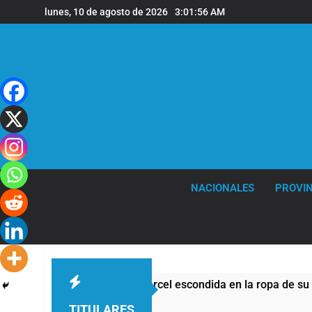
Saltar
lunes, 10 de agosto de 2026
3:01:57 AM
al
contenido
NACIONALES
PROVIN
ngresar droga a una cárcel escondida en la ropa de su hija
TITULARES