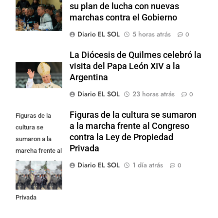
su plan de lucha con nuevas
marchas contra el Gobierno
Diario EL SOL
5 horas atrás
0
La Diócesis de Quilmes celebró la
visita del Papa León XIV a la
Argentina
Diario EL SOL
23 horas atrás
0
Figuras de la cultura se sumaron
Figuras de la
a la marcha frente al Congreso
cultura se
contra la Ley de Propiedad
sumaron a la
Privada
marcha frente al
Congreso contra
Diario EL SOL
1 día atrás
0
la Ley de
Propiedad
Privada