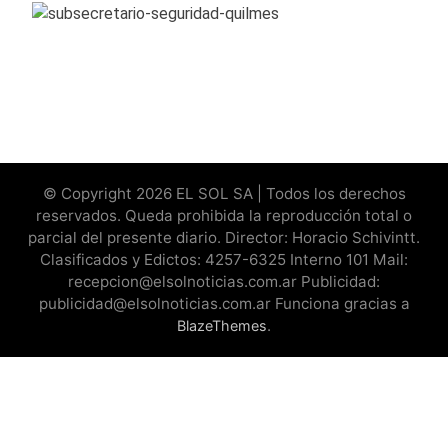
© Copyright 2026 EL SOL SA | Todos los derechos
reservados. Queda prohibida la reproducción total o
parcial del presente diario. Director: Horacio Schivintt.
Clasificados y Edictos: 4257-6325 Interno 101 Mail:
recepcion@elsolnoticias.com.ar Publicidad:
publicidad@elsolnoticias.com.ar Funciona gracias a
.
BlazeThemes