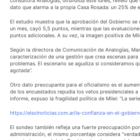
consultora Analogías, difundida este lunes, reveló que 
propiedad privada
19 Horas Atrás
dato que alarma a la propia Casa Rosada: un 25% de 
con foco en los
Día del Cirujano
desalojos
Torácico: una
El estudio muestra que la aprobación del Gobierno se 
especialidad clave
19 Horas Atrás
para el cuidado de la
un mes, cayó 5,5 puntos, mientras que las evaluacione
Alerta naranja en
salud respiratoria en
puntos adicionales. A su vez, la imagen positiva de Mil
Quilmes por
el Sanatorio Urquiza
tormentas severas y
1 Día Atrás
fuertes ráfagas de
Según la directora de Comunicación de Analogías, Mar
Denunciaron
viento
caracterización de una gestión que crea escenas para 
penalmente al
problemas. El escenario se agudiza si consideramos que
abogado libertario
1 Día Atrás
que propuso tirar
agotada”.
napalm sobre el Gran
Buenos Aires
Otro dato preocupante para el oficialismo es el aument
de los encuestados repudia los vetos presidenciales a
informe, expuso la fragilidad política de Milei: “La seri
https://elsolnoticias.com.ar/la-confianza-en-el-gobie
El sondeo también refleja una fuerte preocupación por 
administración, el mismo porcentaje considera “verdade