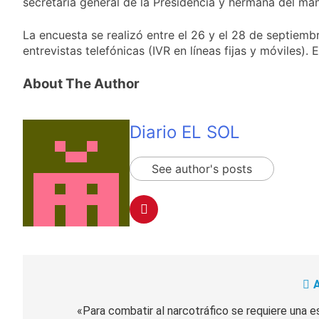
secretaria general de la Presidencia y hermana del man
La encuesta se realizó entre el 26 y el 28 de septiem
entrevistas telefónicas (IVR en líneas fijas y móviles).
About The Author
Diario EL SOL
See author's posts
A
Navegación
de
«Para combatir al narcotráfico se requiere una e