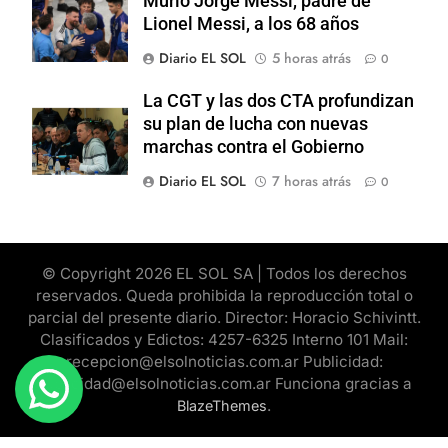
Murió Jorge Messi, padre de
Lionel Messi, a los 68 años
Diario EL SOL
5 horas atrás
0
La CGT y las dos CTA profundizan
su plan de lucha con nuevas
marchas contra el Gobierno
Diario EL SOL
7 horas atrás
0
© Copyright 2026 EL SOL SA | Todos los derechos
reservados. Queda prohibida la reproducción total o
parcial del presente diario. Director: Horacio Schivintt.
Clasificados y Edictos: 4257-6325 Interno 101 Mail:
recepcion@elsolnoticias.com.ar Publicidad:
publicidad@elsolnoticias.com.ar Funciona gracias a
.
BlazeThemes