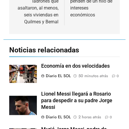
ladrones que
penden de un hilo de
entradas
asaltaron, al menos,
intereses
seis viviendas en
económicos
Quilmes y Bernal
Noticias relacionadas
Economía en dos velocidades
Diario EL SOL
50 minutos atrás
0
Lionel Messi llegará a Rosario
para despedir a su padre Jorge
Messi
Diario EL SOL
2 horas atrás
0