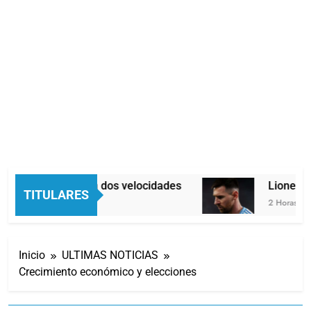
Economía en dos velocidades
Lionel Mes
TITULARES
50 Minutos Atrás
2 Horas Atrás
Inicio
ULTIMAS NOTICIAS
Crecimiento económico y elecciones