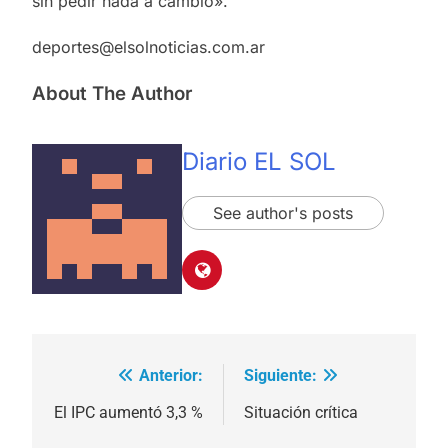
sin pedir nada a cambio».
deportes@elsolnoticias.com.ar
About The Author
Diario EL SOL
See author's posts
Anterior:
Siguiente:
Navegación
de
El IPC aumentó 3,3 %
Situación crítica