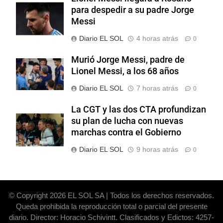
para despedir a su padre Jorge
Messi
Diario EL SOL
4 horas atrás
0
Murió Jorge Messi, padre de
Lionel Messi, a los 68 años
Diario EL SOL
7 horas atrás
0
La CGT y las dos CTA profundizan
su plan de lucha con nuevas
marchas contra el Gobierno
Diario EL SOL
9 horas atrás
0
© Copyright 2026 EL SOL SA | Todos los derechos reservados.
Queda prohibida la reproducción total o parcial del presente
diario. Director: Horacio Schivintt. Clasificados y Edictos: 4257-