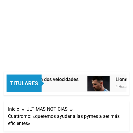
Economía en dos velocidades
Lionel Me
TITULARES
3 Horas Atrás
4 Horas Atr
Inicio
ULTIMAS NOTICIAS
Cuattromo: «queremos ayudar a las pymes a ser más
eficientes»