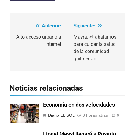
Anterior:
Siguiente:
Navegación
de
Alto acceso urbano a
Mayra: «trabajamos
Internet
para cuidar la salud
entradas
de la comunidad
quilmeña»
Noticias relacionadas
Economía en dos velocidades
Diario EL SOL
3 horas atrás
0
Lionel Messi llegará a Rosario