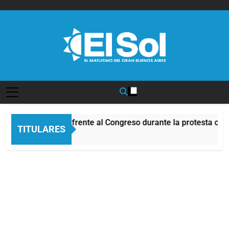
Saltar
al
contenido
Diario EL SOL
Incidentes frente al Congreso durante la protesta con
TITULARES
4 Horas Atrás