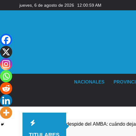
Saltar
jueves, 6 de agosto de 2026
12:01:00 AM
al
contenido
NACIONALES
PROVINC
El temporal se despide del AMBA: cuándo dejará de l
37 Minutos Atrás
TITULARES