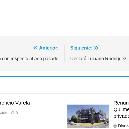
Anterior:
Siguiente:
ia con respecto al año pasado
Declaró Luciano Rodríguez
orencio Varela
Renunc
Quilme
trás
0
privad
Diari