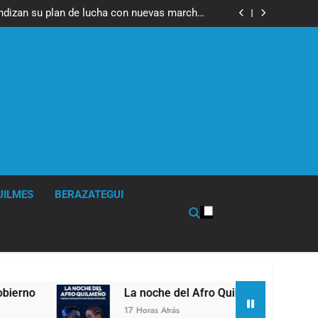
fue imputado formalmente por abuso sexual
ndizan su plan de lucha con nuevas marchas
contra el Gobierno
fue imputado formalmente por abuso sexual
ndizan su plan de lucha con nuevas marchas
contra el Gobierno
UILMES
BERAZATEGUI
La noche del Afro Quilmeño: boxeo de primer 
17 Horas Atrás