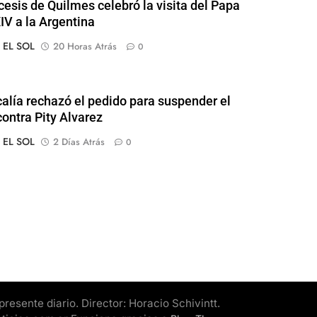
cesis de Quilmes celebró la visita del Papa
IV a la Argentina
o EL SOL
20 Horas Atrás
0
calía rechazó el pedido para suspender el
contra Pity Alvarez
o EL SOL
2 Días Atrás
0
esente diario. Director: Horacio Schivintt.