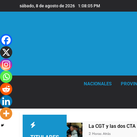
Saltar
sábado, 8 de agosto de 2026
1:08:06 PM
al
contenido
NACIONALES
PROVIN
r abuso sexual
La CGT y las dos CTA profund
2 Horas Atrás