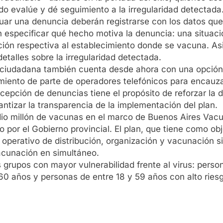
o evalúe y dé seguimiento a la irregularidad detectada
ctuar una denuncia deberán registrarse con los datos q
 especificar qué hecho motiva la denuncia: una situaci
ación respectiva al establecimiento donde se vacuna. As
etalles sobre la irregularidad detectada.
n ciudadana también cuenta desde ahora con una opción 
amiento de parte de operadores telefónicos para encau
cepción de denuncias tiene el propósito de reforzar la 
ntizar la transparencia de la implementación del plan.
o millón de vacunas en el marco de Buenos Aires Vacuna
or el Gobierno provincial. El plan, que tiene como obj
erativo de distribución, organización y vacunación sin
cunación en simultáneo.
 grupos con mayor vulnerabilidad frente al virus: perso
60 años y personas de entre 18 y 59 años con alto ries