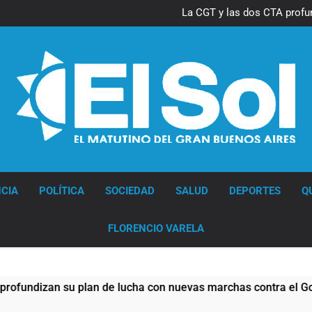
Thiago Medina 
La CGT y las dos CTA profu
Thiago Medina 
La CGT y las dos CTA profu
Diario EL SOL
CIA
POLÍTICA
SOCIEDAD
SALUD
DEPORTES
Q
FLORENCIO VARELA
izan su plan de lucha con nuevas marchas contra el Gobierno