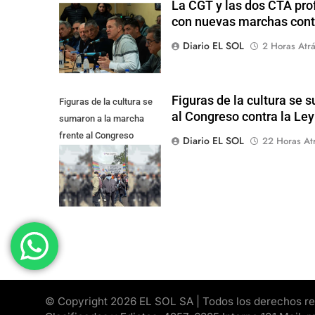
La CGT y las dos CTA pro
con nuevas marchas cont
Diario EL SOL
2 Horas Atr
Figuras de la cultura se 
Figuras de la cultura se
al Congreso contra la Le
sumaron a la marcha
frente al Congreso
Diario EL SOL
22 Horas At
contra la Ley de
Propiedad Privada
© Copyright 2026 EL SOL SA | Todos los derechos rese