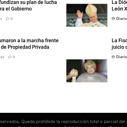
fundizan su plan de lucha
La Dió
ra el Gobierno
León X
Diari
ás
0
sumaron a la marcha frente
La Fis
y de Propiedad Privada
juicio 
Diari
rás
0
rvados. Queda prohibida la reproducción total o parcial del pr